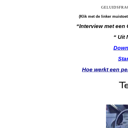
GELUIDSFRA
(Klik met de linker muistoe
“Interview met ee
“ Uit
Down
Sta
Hoe werkt een p