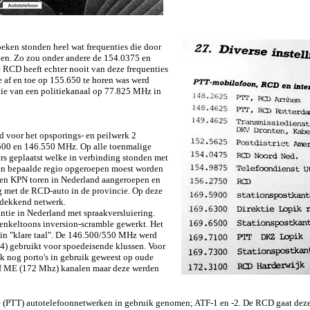
oeken stonden heel wat frequenties die door
en. Zo zou onder andere de 154.0375 en
RCD heeft echter nooit van deze frequenties
 af en toe op 155.650 te horen was werd
tie van een politiekanaal op 77.825 MHz in
 voor het opsporings- en peilwerk 2
.500 en 146.550 MHz. Op alle toenmalige
rs geplaatst welke in verbinding stonden met
een bepaalde regio opgeroepen moest worden
 een KPN toren in Nederland aangeroepen en
g met de RCD-auto in de provincie. Op deze
 dekkend netwerk.
ntie in Nederland met spraakversluiering.
t enkeltoons inversion-scramble gewerkt. Het
in "klare taal". De 146.500/550 MHz werd
4) gebruikt voor spoedeisende klussen. Voor
ok nog porto's in gebruik geweest op oude
f ME (172 Mhz) kanalen maar deze werden
te (PTT) autotelefoonnetwerken in gebruik genomen; ATF-1 en -2. De RCD gaat dez