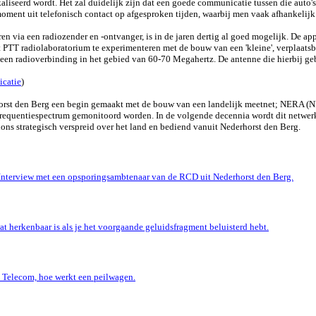
liseerd wordt. Het zal duidelijk zijn dat een goede communicatie tussen die auto's u
ment uit telefonisch contact op afgesproken tijden, waarbij men vaak afhankelijk 
ren via een radiozender en -ontvanger, is in de jaren dertig al goed mogelijk. De app
 PTT radiolaboratorium te experimenteren met de bouw van een 'kleine', verplaatsb
n radioverbinding in het gebied van 60-70 Megahertz. De antenne die hierbij gebr
catie
)
horst den Berg een begin gemaakt met de bouw van een landelijk meetnet; NERA (
requentiespectrum gemonitoord worden. In de volgende decennia wordt dit netwer
ions strategisch verspreid over het land en bediend vanuit Nederhorst den Berg.
 Interview met een opsporingsambtenaar van de RCD uit Nederhorst den Berg.
 herkenbaar is als je het voorgaande geluidsfragment beluisterd hebt.
 Telecom, hoe werkt een peilwagen.