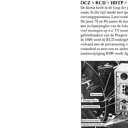
OCZ > RCD > HDTP > R
De dienst heeft in de loop de
naam. In die tijd maakt men ge
ontvangapparatuur. Later ver
De jaren 70 en 80 waren de ho
met reclamejingles van de loka
veel storingen op o.a. TV toe
gebruikmaken van de Peugeot 4
In 1989 werd de RCD ondergeb
verband met de privatisering
veranderd er weer een en ande
naamswijziging RDR wordt
Ag