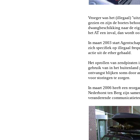
Vroeger was het (illegaal) "ui
gezien en zijn de boetes behoo
dwangbeschikking naar de eige
het AT een inval, dan wordt oo
In maart 2003 start Agentschap
zich specifiek op illegaal freq
actie uit de ether gehaald.
Het oprollen van zendpiraten 
gebruik van in het buitenland
ontvangst blijken soms door a
voor storingen te zorgen.
In maart 2006 heeft een reorg
Nederhorst ten Berg zijn same
veranderende communicatietec