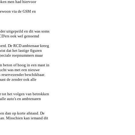
roken men had hiervoor
 gewoon via de GSM en
nder uitgepeild en dit was soms
CD'ers ook wel genoemd
d werd. De RCD ambtenaar kreeg
ist dat het lastige figuren
t speciale roepnummers maar
n beton of hoog in een mast in
 lucht was met een nieuwe
 reservezender beschikbaar.
ast de zender ook alle
 tot het volgen van betrokken
 alle auto's en ambtenaren
 en dan op korte afstand. De
aan. Misschien kan iemand dit