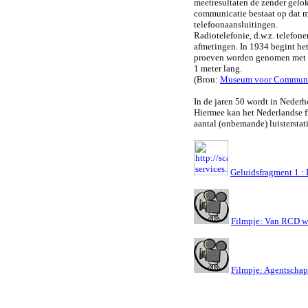
meetresultaten de zender geloka
communicatie bestaat op dat mo
telefoonaansluitingen.
Radiotelefonie, d.w.z. telefone
afmetingen. In 1934 begint het
proeven worden genomen met ee
1 meter
lang.
(Bron:
Museum voor Communi
In de jaren 50 wordt in Neder
Hiermee kan het Nederlandse f
aantal (onbemande) luisterstat
Geluidsfragment 1 :
Filmpje: Van RCD wat
Filmpje: Agentschap