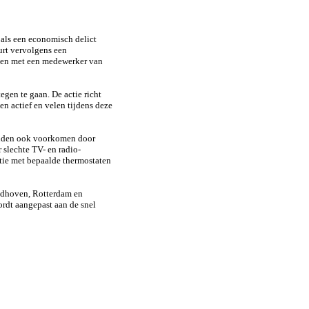
 als een economisch delict
uurt vervolgens een
amen met een medewerker van
egen te gaan. De actie richt
en actief en velen tijdens deze
konden ook voorkomen door
slechte TV- en radio-
tie met bepaalde thermostaten
indhoven, Rotterdam en
ordt aangepast aan de snel