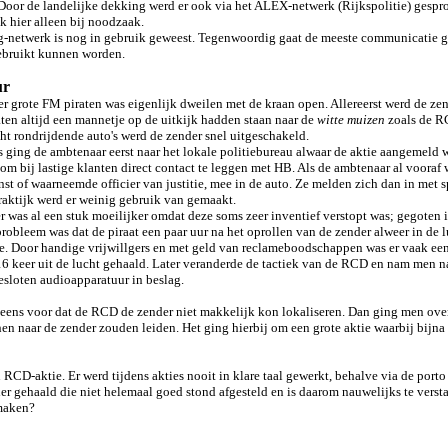
Door de landelijke dekking werd er ook via het ALEX-netwerk (Rijkspolitie) gesp
 hier alleen bij noodzaak.
g-netwerk is nog in gebruik geweest. Tegenwoordig gaat de meeste communicatie
ebruikt kunnen worden.
ur
er grote FM piraten was eigenlijk dweilen met de kraan open. Allereerst werd de ze
ten altijd een mannetje op de uitkijk hadden staan naar de
witte muizen
zoals de R
ht rondrijdende auto's werd de zender snel uitgeschakeld.
s ging de ambtenaar eerst naar het lokale politiebureau alwaar de aktie aangemel
m bij lastige klanten direct contact te leggen met HB. Als de ambtenaar al vooraf w
enst of waarneemde officier van justitie, mee in de auto. Ze melden zich dan in me
 praktijk werd er weinig gebruik van gemaakt.
was al een stuk moeilijker omdat deze soms zeer inventief verstopt was; gegoten i
 probleem was dat de piraat een paar uur na het oprollen van de zender alweer in de
ie. Door handige vrijwillgers en met geld van reclameboodschappen was er vaak een
6 keer uit de lucht gehaald. Later veranderde de tactiek van de RCD en nam men na
gesloten audioapparatuur in beslag.
eens voor dat de RCD de zender niet makkelijk kon lokaliseren. Dan ging men over
en naar de zender zouden leiden. Het ging hierbij om een grote aktie waarbij bijna
CD-aktie. Er werd tijdens akties nooit in klare taal gewerkt, behalve via de porto
r gehaald die niet helemaal goed stond afgesteld en is daarom nauwelijks te verst
 maken?