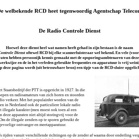
e welbekende RCD heet tegenwoordig Agentschap Telec
De Radio Controle Dienst
Hoewel deze dienst heel wat namen heeft gehad in zijn bestaan is de naam
ontrole Dienst
oftewel RCD bij elke scannerluisteraar wel bekend. En vele (voo
aten hebben persoonijk kennis gemaakt met de opsporingsambtenaren van deze 
erkwijze en de in het verleden gebruikte frequenties en apparatuur is vrij wein
p deze pagina wordt (uit betrouwbare bron) een tipje van de RCD-sluier opgelich
t Staatsbedrijf der PTT is opgericht in
1927. In
die
roepen en radioamateurs van zich horen en stoorden
io verkeer. Met het populairder worden van de
nen in Nederland ook de particuliere lokale radio
t illegale karakter (men moest ook toen al een
deze apparaten niet altijd storingvrij voor de
Om de illegale zenders op te sporen gebruikt de
gevoelige ontvanger en meetapparatuur.
's rijden vanuit verschillende richtingen op de zender af waarna door onderling verg