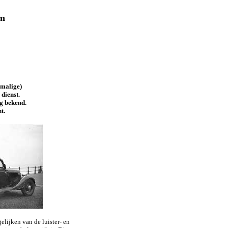
om
rmalige)
dienst.
ig bekend.
t.
elijken van de luister- en