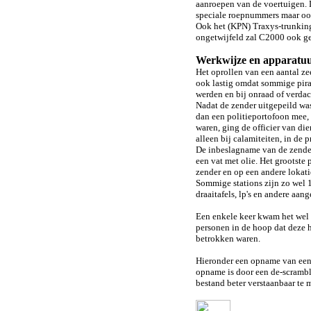
aanroepen van de voertuigen. 
speciale roepnummers maar ook
Ook het (KPN) Traxys-trunkin
ongetwijfeld zal C2000 ook g
Werkwijze en apparatu
Het oprollen van een aantal ze
ook lastig omdat sommige pira
werden en bij onraad of verdac
Nadat de zender uitgepeild wa
dan een politieportofoon mee, o
waren, ging de officier van di
alleen bij calamiteiten, in de
De inbeslagname van de zender 
een vat met olie. Het grootste
zender en op een andere lokat
Sommige stations zijn zo wel 1
draaitafels, lp's en andere aan
Een enkele keer kwam het wel 
personen in de hoop dat deze h
betrokken waren.
Hieronder een opname van een R
opname is door een de-scramble
bestand beter verstaanbaar te