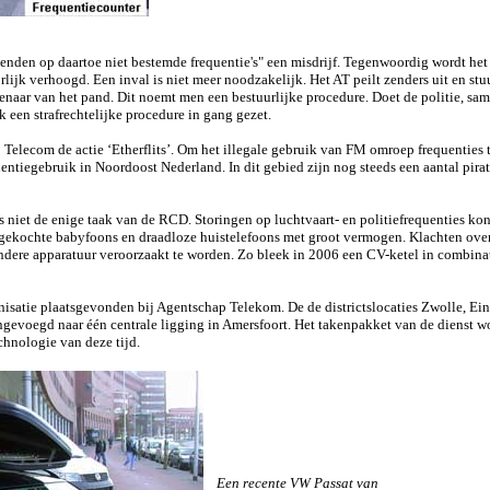
tzenden op daartoe niet bestemde frequentie's" een misdrijf. Tegenwoordig wordt het
rlijk verhoogd. Een inval is niet meer noodzakelijk. Het AT peilt zenders uit en st
naar van het pand. Dit noemt men een bestuurlijke procedure. Doet de politie, s
k een strafrechtelijke procedure in gang gezet.
 Telecom de actie ‘Etherflits’. Om het illegale gebruik van FM omroep frequenties t
uentiegebruik in Noordoost Nederland. In dit gebied zijn nog steeds een aantal pirat
is niet de enige taak van de RCD. Storingen op luchtvaart- en politiefrequenties 
 gekochte babyfoons en draadloze huistelefoons met groot vermogen. Klachten over 
ndere apparatuur veroorzaakt te worden. Zo bleek in 2006 een CV-ketel in combina
anisatie plaatsgevonden bij Agentschap Telekom. De de districtslocaties Zwolle, E
ngevoegd naar één centrale ligging in Amersfoort. Het takenpakket van de dienst w
hnologie van deze tijd.
Een recente VW Passat van