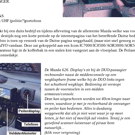
NGER.
&S.
 UHF (politie?)portofoon
t bij een duits bedrijf en tijdens aflevering van de allereerste Mazda welke was 
t destijds nog een korte periode op de internetpagina van het betreffende Duitse be
 foto is toen op verzoek van de Duitse pagina weggehaald, (maar niet snel genoeg zo
 TAIYO vandaan. Deze zat gekoppeld aan een Icom IC7000/IC8500/AOR3000/AOR
ratuur ligt in de kofferbak in een stalen kist vastgezet aan de vloerplaat. De Peila
zonnedakje.
De Mazda 626. Display's zit bij de DUO-passagier
rechtsonder naast de middenconsole op een
wegklapbare frame welke bij de DUO links tegen
het schutbord wegklapt. Bediening zit verstopt
tussen de voorstoelen in een midden
armsteun/console.
Deze kan uitgeschoven worden tot 40cm lengte naar
voren, waardoor je met je rechterhand de ontvanger
en peiler kan bedienen. Alles is dusdanig
weggewerkt dat als je niet weet waar je op moet
letten, je het niet of moeilijk zal vinden. Tenzij je een
geoefend scanner-luisteraar of piraat bent
natuurlijk...
(klik voor vergroting)