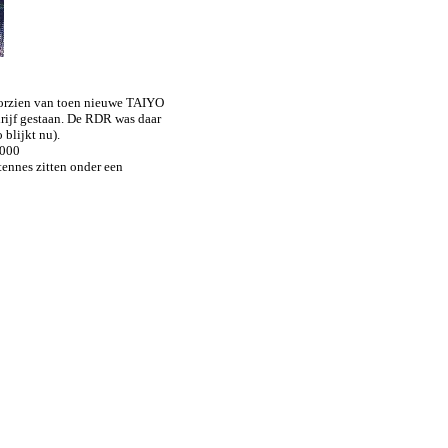
voorzien van toen nieuwe TAIYO
drijf gestaan. De RDR was daar
 blijkt nu).
5000
ntennes zitten onder een