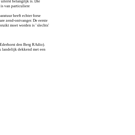
iterst belangrijk is. Die
is van particuliere
aratuur heeft echter forse
are zend-ontvanger. De eerste
uikt moet worden is ' slechts'
NEderhorst den Berg RAdio).
k landelijk dekkend met een