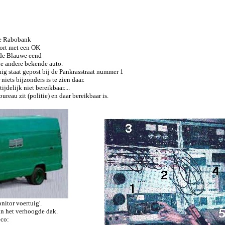
de Rabobank
ort met een OK
 de Blauwe eend
e andere bekende auto.
ig staat gepost bij de Pankrasstraat nummer 1
niets bijzonders is te zien daar.
jdelijk niet bereikbaar....
ureau zit (politie) en daar bereikbaar is.
itor voertuig'.
 in het verhoogde dak.
eco: