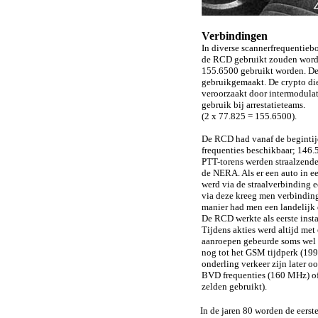
Verbindingen
In diverse scannerfrequentieb
de RCD gebruikt zouden word
155.6500 gebruikt worden. De 
gebruikgemaakt. De crypto die
veroorzaakt door intermodula
gebruik bij arrestatieteams.
(2 x 77.825 = 155.6500).
De RCD had vanaf de begintijd
frequenties beschikbaar; 146
PTT-torens werden straalzende
de NERA. Als er een auto in 
werd via de straalverbinding
via deze kreeg men verbindin
manier had men een landelijk
De RCD werkte als eerste insta
Tijdens akties werd altijd me
aanroepen gebeurde soms wel 
nog tot het GSM tijdperk (199
onderling verkeer zijn later o
BVD frequenties (160 MHz) o
zelden gebruikt).
In de jaren 80 worden de eers