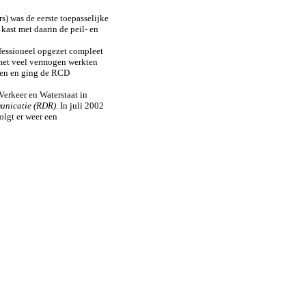
) was de eerste toepasselijke
kast met daarin de peil- en
ofessioneel opgezet compleet
k met veel vermogen werkten
aten en ging de RCD
erkeer en Waterstaat in
unicatie (RDR)
. In juli 2002
lgt er weer een