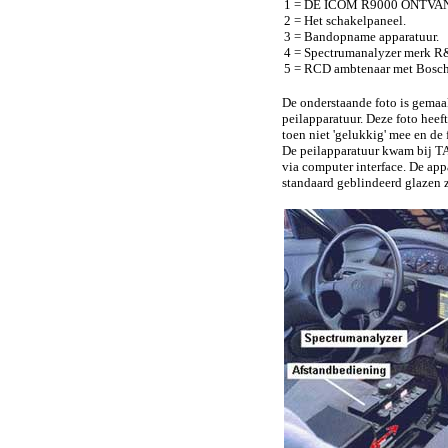
1 = DE ICOM R9000 ONTVA
2 = Het schakelpaneel.
3 = Bandopname apparatuur.
4 = Spectrumanalyzer merk R
5 = RCD ambtenaar met Bosch
De onderstaande foto is gemaak
peilapparatuur. Deze foto heef
toen niet 'gelukkig' mee en de
De peilapparatuur kwam bij
via computer interface. De appa
standaard geblindeerd glazen 