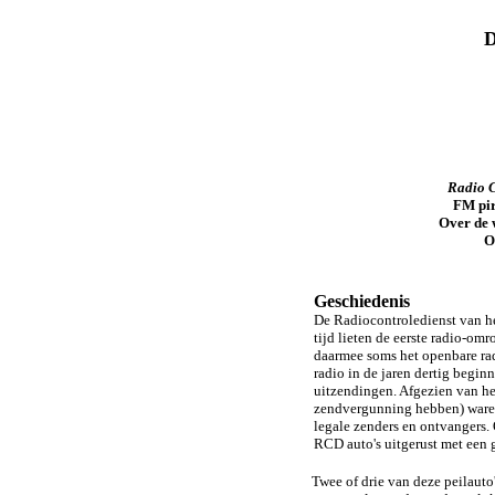
D
Radio C
FM pir
Over de w
O
Geschiedenis
De Radiocontroledienst van he
tijd lieten de eerste radio-om
daarmee soms het openbare rad
radio in de jaren dertig begin
uitzendingen. Afgezien van he
zendvergunning hebben) waren 
legale zenders en ontvangers. 
RCD auto's uitgerust met een 
Twee of drie van deze peilauto