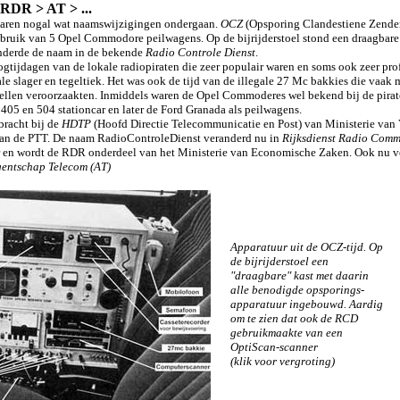
DR > AT > ...
r jaren nogal wat naamswijzigingen ondergaan.
OCZ
(Opsporing Clandestiene Zenders
bruik van 5 Opel Commodore peilwagens. Op de bijrijderstoel stond een draagbare 
anderde de naam in de bekende
Radio Controle Dienst
.
ogtijdagen van de lokale radiopiraten die zeer populair waren en soms ook zeer pr
le slager en tegeltiek. Het was ook de tijd van de illegale 27 Mc bakkies die vaa
stellen veroorzaakten. Inmiddels waren de Opel Commoderes wel bekend bij de pir
05 en 504 stationcar en later de Ford Granada als peilwagens.
racht bij de
HDTP
(Hoofd Directie Telecommunicatie en Post) van Ministerie van V
 van de PTT. De naam RadioControleDienst veranderd nu in
Rijksdienst Radio Comm
r en wordt de RDR onderdeel van het Ministerie van Economische Zaken. Ook nu vo
entschap Telecom (AT)
Apparatuur uit de OCZ-tijd. Op
de bijrijderstoel een
"draagbare" kast met daarin
alle benodigde opsporings-
apparatuur ingebouwd. Aardig
om te zien dat ook de RCD
gebruikmaakte van een
OptiScan-scanner
(klik voor vergroting)