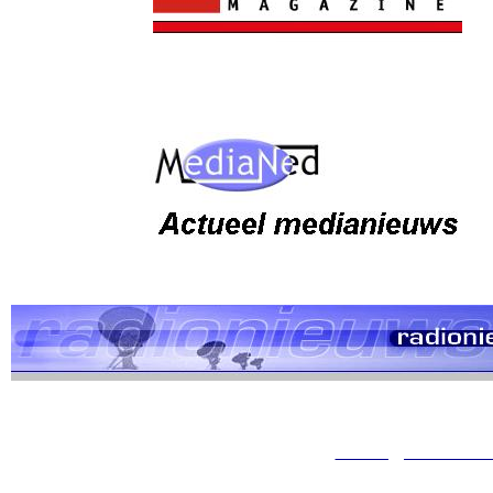
Link tip? graag mailen naar
edwin@atlantic10