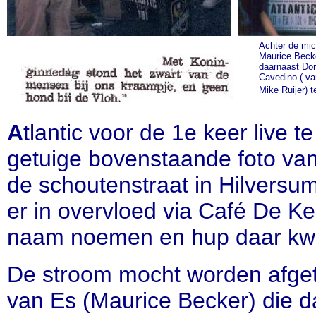
Achter de mic
Maurice Becke
daarnaast Do
Cavedino ( va
Mike Ruijer) t
A
tlantic voor de 1e keer live 
getuige bovenstaande foto van
de schoutenstraat in Hilversu
er in overvloed via Café De K
naam noemen en hup daar kwa
De stroom mocht worden afgeta
van Es (Maurice Becker) die da